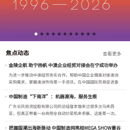
焦点动态
查看更多
金陵企航 助宁扬帆 中澳企业经贸对接会在宁成功举办
为进一步推动中澳经贸务实合作，帮助中国企业精准对接澳洲
采购需求、掌握澳洲市场第一手资讯，在中国国际贸易促进委
员会南京市分会的指导下，焦点科技股份有限公司（以下简称
“焦点科技”）及旗下中国制造网（以下简称“MIC国际站”）
中国制造“下南洋”：机器渡海，服务生根
联合澳大利亚商会-上海，在焦点科技大厦共同举办“金陵企航
广东长风投资控股有限公司的总经理李璇来过很多次马来西
助宁扬帆——中澳企业经贸对接会”，近百家中澳企业代表齐
亚，但真正带着一台商用全自动炒菜机来参展，这是第一次。
聚金陵，共话合作、共谋商机。 对接会现场还举行了MIC国际
这种机器体积大、分量重，跨国参展先要走海运、清关，再
站与澳大利亚商会-上海的合作协议签约仪式，这标志着双方合
运进展馆组装调试。带个人来考察，和带着一台机器来做生
把握国潮出海新脉动 中国制造网亮相MEGA SHOW曼谷