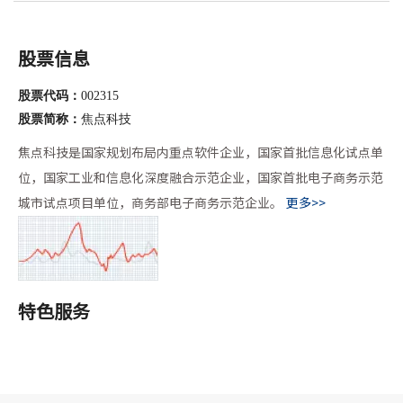
高尔夫球车电池、改装车配件以及仿真花工艺品等高潜力产品
单：活动期间，买家数超千万，平台流量增长21%，买家即时
悉数亮相，吸引了在场嘉宾的广泛关注。作为江苏制造出海北
沟通量增长26%，交易场馆订单转化效率提升60%，在复杂多
美的实体支点，该展销中心不仅为江苏品牌提供长
股票信息
变的国际贸易环境中展现出数字化外贸的强劲韧性。 刚刚落
幕的第139届广交会，也同样印证了中国外贸的高质量发展。本
股票代码：
002315
届广交会共吸引了来自220个国家和地区的31.4万名境外采购商
股票简称：
焦点科技
到会，参会人数再创历史新高；现场意向出口成交达257亿美
元。 在强劲的增长背后，是哪些行业取得了“开门红”
焦点科技是国家规划布局内重点软件企业，国家首批信息化试点单
位，国家工业和信息化深度融合示范企业，国家首批电子商务示范
城市试点项目单位，商务部电子商务示范企业。
更多>>
特色服务