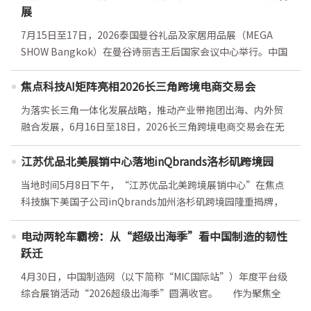
作进入更加制度化、常态化的新阶段。未来，双方将依托各自
意，完全是两回事。 7月15日至17日，马来西亚国际食品
展
优势资源，在供采对接、资讯共享、品牌推广等领域开展更深
饮料贸易展览会（MIFB 2026）在吉隆坡会展中心举行。中国
层次的合作，为更多中
7月15日至17日，2026泰国曼谷礼品及家居用品展（MEGA
制造网（以下简称“MIC国际站”）组织十余家平台会员企业参
SHOW Bangkok）在曼谷诗丽吉王后国家会议中心举行。中国
与“特展·马来西亚站”活动，以统一特装的形式集中参展，
制造网（以下简称“MIC国际站”）携平台高级会员企业的优质
设备涉及液体灌装、商用烹饪及其他食品加工环节。 国际
展品共同参展，并联合展会主办方举办专题论坛及直采大会等
焦点科技AI矩阵亮相2026长三角跨境电商交易会
物流和现场搭建由MIC国际站统一协调。展会筹备期，李璇不用
丰富活动，助力中国供应商高效对接东盟采购需求。
为落实长三角一体化发展战略，推动产业带抱团出海、内外贸
MEGA SHOW系列展会誉满全球逾30载，是亚太地区举足轻重
融合发展，6月16日至18日，2026长三角跨境电商交易会在无
的展贸平台。去年3月，MIC国际站与MEGA SHOW主办方香港
锡盛大举行。本届展会以全球跨境资源展区与制造商展区两大
康亚有限公司签署战略合作协议，共同推动全球轻工产业供需
板块布局，汇聚全国优质产业带、头部跨境平台与全链路服务
江苏优品北美展销中心落地inQbrands洛杉矶跨境园
精准对接。此次MEGA SHOW曼谷正是双方深化合作后的又一
商，打造“展示+交易+合作”一体化平台。 焦点科技股份有
关键成果落地。而这次参展也是MIC国际站自去年启动“十
当地时间5月8日下午，“江苏优品北美跨境展销中心”在焦点
限公司（以下简称“焦点科技”）携旗下AI产品矩阵重磅亮相
科技旗下美国子公司inQbrands加州洛杉矶跨境园隆重揭牌，
全球跨境资源展区，焦点科技副总裁、AI中心总经理卢颐受邀
该中心由江苏省商务厅指导设立，标志着江苏优质制造在北美
出席交易会开幕式并发表《外贸进入AI实战深水区，从流程提
拥有了集品牌推广、产品展示、本地化运营于一体的实体支
电动两轮车霸榜：从“超级出海季”看中国制造的韧性
效到业务增长闭环》主题演讲，向业界全景呈现了焦点科技在
点。江苏省商务厅相关部门领导、inQbrands团队及中国出海
跃迁
“AI+外贸”领域从技术筑基到全球智连的新生态图景。三十年
企业代表共同见证了这一重要时刻。揭牌仪式现场，首批来自
深耕，立足外贸全场景
4月30日，中国制造网（以下简称“MIC国际站”）年度平台级
宠物用品、家居建材、户外装备、汽配野营等领域的江苏企业
综合展销活动“2026超级出海季”圆满收官。 作为聚焦全
入驻场景化展区，环保型豆腐猫砂、玻璃纤维网等新型建材、
球春季采购旺季的贸易盛会，本次活动交出了一份亮眼的成绩