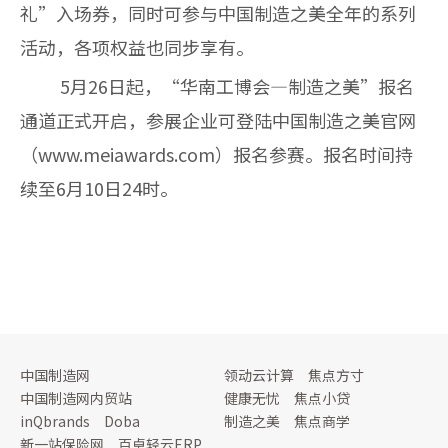
礼”入场券，
同时可参与中国制造之美全年的系列
活动，各项权益也同步享有。
5
月
26
日起，“华南工博会—制造之美”报名
通道正式开启，参展企业可登陆中国制造之美官网
（
www.meiawards.com
）报名参赛。报名时间持
续至
6
月
10
日
24
时。
中国制造网
领动云计算
焦点方寸
中国制造网内贸站
健康无忧
焦点小贷
inQbrands
Doba
制造之美
焦点商学
新一站保险网
百卓轻云ERP