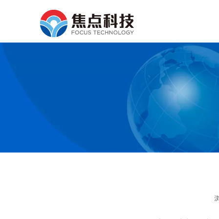
["wechat","weibo","qzo