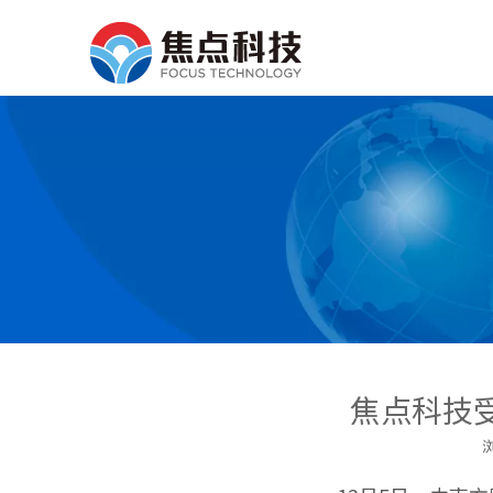
焦点科技
["wechat","weibo","qzo