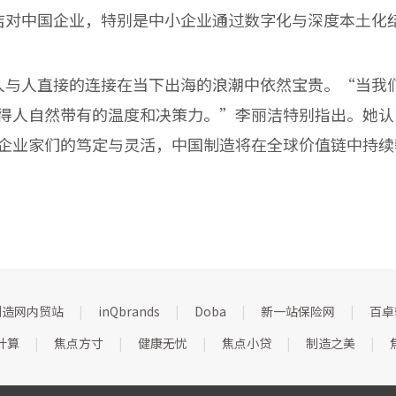
对中国企业，特别是中小企业通过数字化与深度本土化
人直接的连接在当下出海的浪潮中依然宝贵。“当我们
得人自然带有的温度和决策力。”李丽洁特别指出。她认
企业家们的笃定与灵活，中国制造将在全球价值链中持续
制造网内贸站
|
inQbrands
|
Doba
|
新一站保险网
|
百卓
计算
|
焦点方寸
|
健康无忧
|
焦点小贷
|
制造之美
|