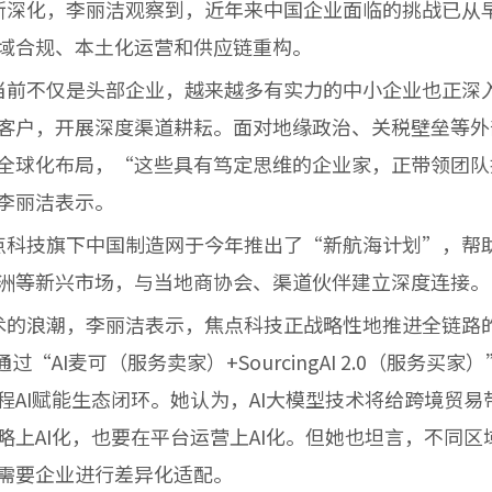
深化，李丽洁观察到，近年来中国企业面临的挑战已从
域合规、本土化运营和供应链重构。
前不仅是头部企业，越来越多有实力的中小企业也正深
客户，开展深度渠道耕耘。面对地缘政治、关税壁垒等外
全球化布局，“这些具有笃定思维的企业家，正带领团队
李丽洁表示。
科技旗下中国制造网于今年推出了“新航海计划”，帮
洲等新兴市场，与当地商协会、渠道伙伴建立深度连接。
浪潮，李丽洁表示，焦点科技正战略性地推进全链路的
过“AI麦可（服务卖家）+SourcingAI 2.0（服务买
程AI赋能生态闭环。她认为，AI大模型技术将给跨境贸
略上AI化，也要在平台运营上AI化。但她也坦言，不同区
需要企业进行差异化适配。