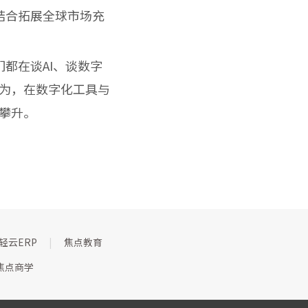
结合拓展全球市场充
都在谈AI、谈数字
为，在数字化工具与
攀升。
轻云ERP
|
焦点教育
焦点商学