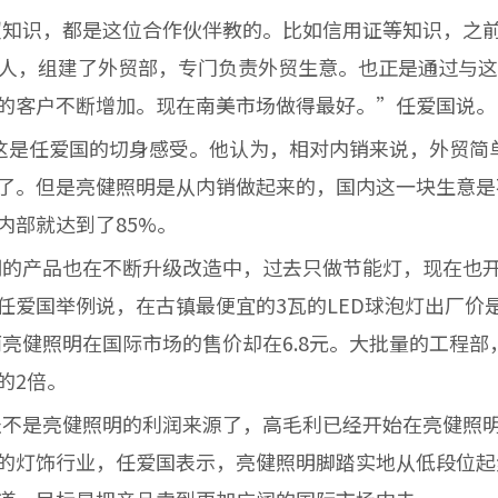
知识，都是这位合作伙伴教的。比如信用证等知识，之前
6人，组建了外贸部，专门负责外贸生意。也正是通过与
的客户不断增加。现在南美市场做得最好。”任爱国说。
是任爱国的切身感受。他认为，相对内销来说，外贸简
了。但是亮健照明是从内销做起来的，国内这一块生意是不
内部就达到了85%。
产品也在不断升级改造中，过去只做节能灯，现在也开
爱国举例说，在古镇最便宜的3瓦的LED球泡灯出厂价是
而亮健照明在国际市场的售价却在6.8元。大批量的工程部
的2倍。
不是亮健照明的利润来源了，高毛利已经开始在亮健照明
的灯饰行业，任爱国表示，亮健照明脚踏实地从低段位起