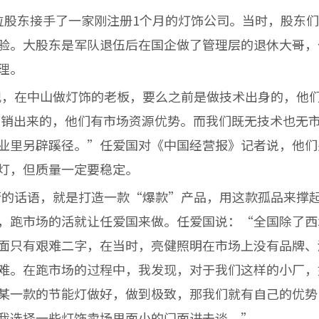
位股东接手了一家刚注册1个月的灯饰公司。当时，股东
验。大股东是军队退伍后在国企做了管理层的退休大哥，
理。
，在中山做灯饰的老板，要么之前是做技术出身的，他们
营销出来的，他们有市场资源优势。而我们既无技术也无
业里另辟蹊径。”任爱国对《中国经营报》记者说，他们
灯，但质量一定要稳定。
的话语，就是打造一款“爆款”产品，用这款孤品来撑起
，跑市场的活就让任爱国来做。任爱国说：“全国除了西
面只有艰难二字，在当时，亮健照明在市场上没有品牌、
难。在跑市场的过程中，我发现，对于我们这样的小厂，
某一款的节能灯做好，做到极致，那我们就有自己的优势
我选择一些灯饰卖场里面小的门面进去谈。”