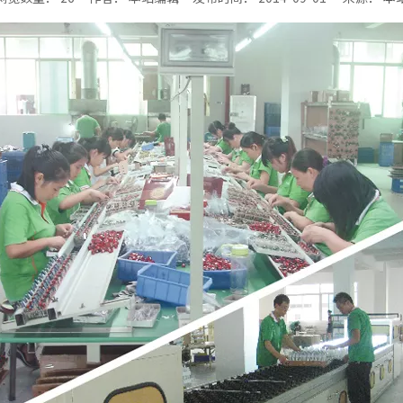
ne","douban","email"]