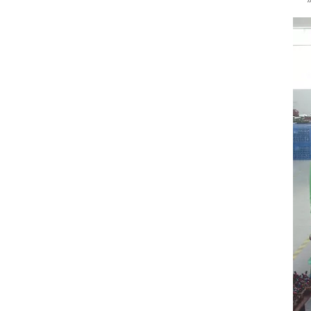
["wechat","weibo","qzo