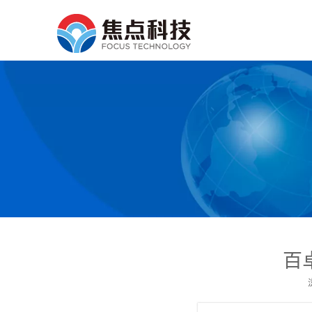
百
["wechat","weibo","qzo