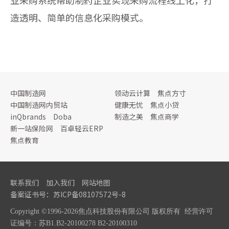
业采购系统帮助制药企业实现采购流程线上化，打
造透明、简单的信息化采购模式。
中国制造网
领动云计算
焦点方寸
中国制造网内贸站
健康无忧
焦点小贷
inQbrands
Doba
制造之美
焦点商学
新一站保险网
百卓轻云ERP
焦点教育
联系我们
加入我们
网站地图
备案证书号：
苏ICP备08107572号
-8
Copyright ©1996-2026焦点科技股份有限公司 版权所有
经营许可
证编号：苏B1.B2-20100278 B2-20100310